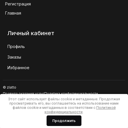
Регистрация
Главная
Личный кабинет
Профиль
Заказы
Избранное
© zlatto
Правила оказания услуг
Политика конфиденциальности
Этот сайт использует файлы cookie и метаданные. Продолжая
Сайт не является публичной офертой
просматривать его, вы соглашаетесь на использование нами
файлов cookie и метаданных в соответствии с
Политикой
конфиденциальности
.
Продолжить
Мегагрупп.ру