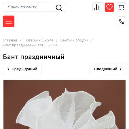
Главная
/
Товары к Школе
/
Банты и ободки
/
Бант праздничный, арт.059.524
Бант праздничный
Предыдущий
Следующий