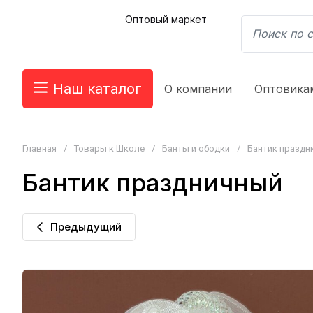
Оптовый маркет
Наш каталог
О компании
Оптовика
Главная
/
Товары к Школе
/
Банты и ободки
/
Бантик праздни
Бантик праздничный
Предыдущий