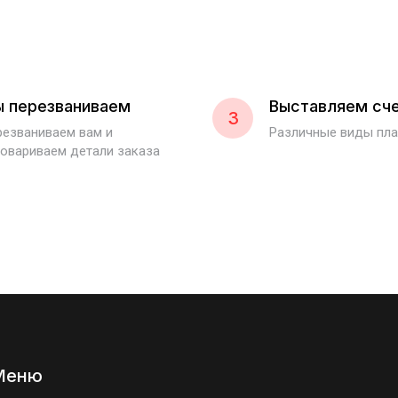
 перезваниваем
Выставляем сч
3
езваниваем вам и
Различные виды пл
овариваем детали заказа
Меню