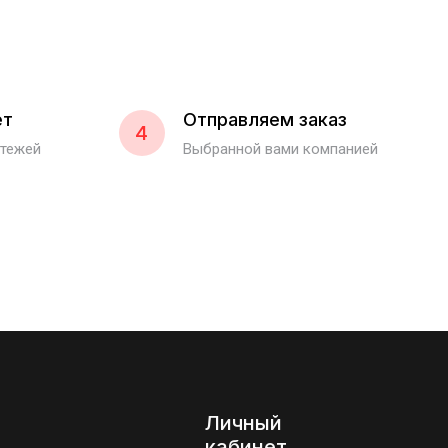
ет
Отправляем заказ
4
атежей
Выбранной вами компанией
Личный
кабинет