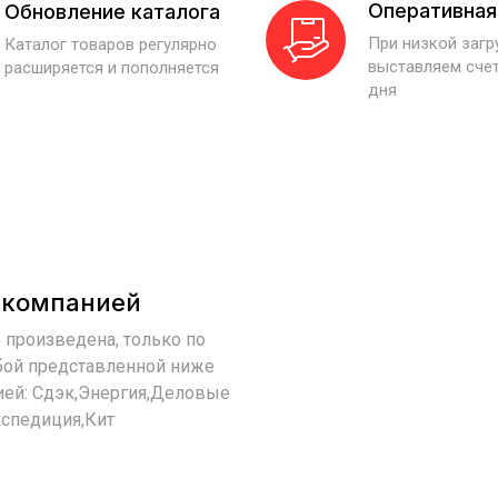
Оперативная
Обновление каталога
При низкой заг
Каталог товаров регулярно
выставляем счет
расширяется и пополняется
дня
 компанией
 произведена, только по
бой представленной ниже
ией: Сдэк,Энергия,Деловые
спедиция,Кит