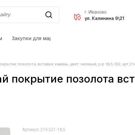
г. Иваново
ул. Калинина 9\21
м
Закупки для маркетплейсов
Оплата и доставк
крытие: позолота, вставка: камень, цвет: зеленый, р-р 18,5, 032, арт.214
й покрытие позолота вст
Артикул:
214.521-18,5