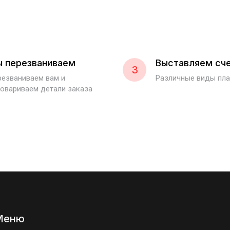
 перезваниваем
Выставляем сч
3
езваниваем вам и
Различные виды пл
овариваем детали заказа
Меню