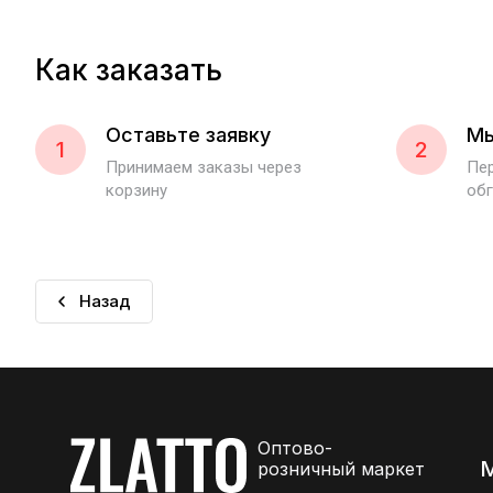
Как заказать
Оставьте заявку
Мы
1
2
Принимаем заказы через
Пер
корзину
обг
Назад
Оптово-
розничный маркет