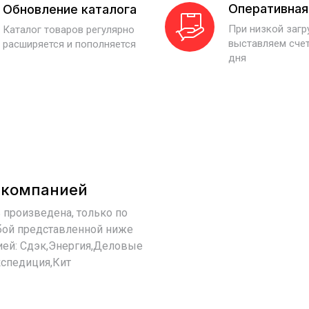
Оперативная
Обновление каталога
При низкой заг
Каталог товаров регулярно
выставляем счет
расширяется и пополняется
дня
 компанией
 произведена, только по
бой представленной ниже
ией: Сдэк,Энергия,Деловые
спедиция,Кит