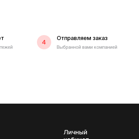
ет
Отправляем заказ
4
атежей
Выбранной вами компанией
Личный