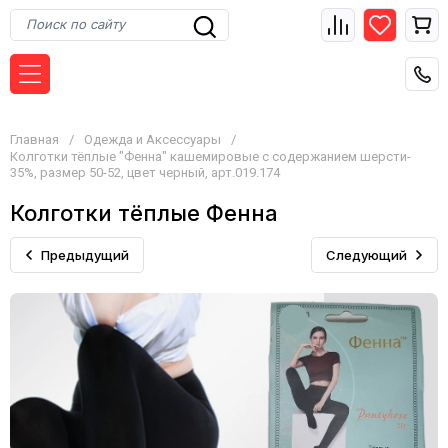
Главная
/
Одежда и Аксессуары
/
Колготки тёплые "Фенна" кашемировые с содержанием шерсти-
35%, размер 50-52, цвет черный, арт.019.174
Колготки тёплые Фенна
Предыдущий
Следующий