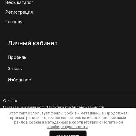
Весь каталог
Регистрация
Главная
Личный кабинет
Профиль
Заказы
Избранное
© zlatto
Правила оказания услуг
Политика конфиденциальности
Этот сайт использует файлы cookie и метаданные. Продолжая
Сайт не является публичной офертой
просматривать его, вы соглашаетесь на использование нами
файлов cookie и метаданных в соответствии с
Политикой
конфиденциальности
.