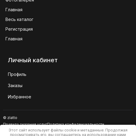
Главная
Весь каталог
Регистрация
Главная
Личный кабинет
Профиль
Заказы
Избранное
© zlatto
Правила оказания услуг
Политика конфиденциальности
Этот сайт использует файлы cookie и метаданные. Продолжая
Сайт не является публичной офертой
просматривать его, вы соглашаетесь на использование нами