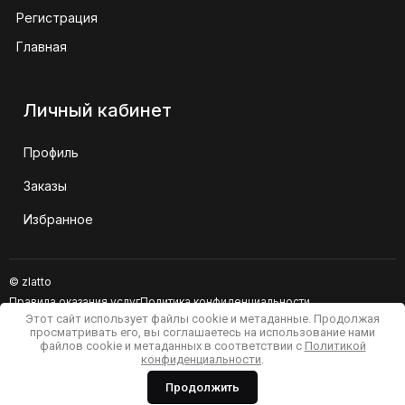
Регистрация
Главная
Личный кабинет
Профиль
Заказы
Избранное
© zlatto
Правила оказания услуг
Политика конфиденциальности
Этот сайт использует файлы cookie и метаданные. Продолжая
Сайт не является публичной офертой
просматривать его, вы соглашаетесь на использование нами
файлов cookie и метаданных в соответствии с
Политикой
конфиденциальности
.
Продолжить
Мегагрупп.ру